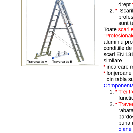
drept
Scaril
profes
sunt t
Toate
scaril
"Profesional
aluminiu pro
conditiile d
scari EN 131
similare
incarcare 
lonjeroane s
din tabla s
Componenta
Trei t
functi
Trave
rabata
pardos
buna 
plane