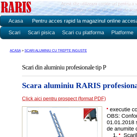
Acest site utilizeaza cookie-uri pentru a 
Prin utilizarea acestui site sunteti de ac
Acasa
Pentru acces rapid la magazinul online acces
Scari
Scari pisica
Scari cu platforma
Platforme
ACASA
>
SCARI ALUMINIU CU TREPTE INGUSTE
Scari din aluminiu profesionale tip P
Scara aluminiu RARIS profesional
Click aici pentru prospect (format PDF)
executie c
OBS: Confor
01.01.2018 sc
de anumite c
Scaril