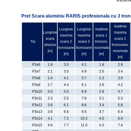
Pret Scara aluminiu RARIS profesionala cu 3 tron
Inaltime
Lungime
Lungime
Inaltime
Lungime
maxima
maxima
maxima
scara 1
scara
scara 2
Tip
scara 2
scara 3
tronson,
stransa
tronsoane,
tronsoane
tronsoane
rezemata
[m]
rezemata
[m]
[m]
[m]
[m]
P3x6
1.9
3.0
4.1
1.8
2.9
P3x7
2.1
3.5
4.9
2.0
3.4
P3x8
2.4
4.1
5.7
2.3
3.9
P3x9
2.7
4.4
6.1
2.6
4.2
P3x10
3.0
5.0
6.9
2.9
4.7
P3x11
3.3
5.5
7.8
3.1
5.3
P3x12
3.6
6.1
8.6
3.4
5.8
P3x13
3.8
6.6
9.5
3.7
6.4
P3x14
4.1
7.2
10.3
4.0
6.9
P3x15
4.4
7.7
11.0
4.3
7.4