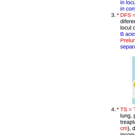
in loc
in com
DFS =
difere
locul
B ace
Prelun
separa
TS = 
lung, 
treapt
cm
), 
inconv