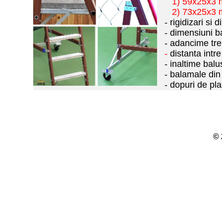
1) 59x25x3
2) 73x25x3
- rigidizari si 
- dimensiuni b
- adancime tre
-
distanta intre
- inaltime bal
- balamale din
- dopuri de pl
© 