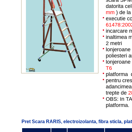
datorita ce
mm
) de l
executie c
61478:200
incarcare 
inaltimea 
2 metri
lonjeroane 
poliesteri a
lonjeroane 
T6
platforma 
pentru cres
adancimea
trepte de
2
OBS: In TAB
platforma.
Pret Scara RARIS, electroizolanta, fibra sticla, pl