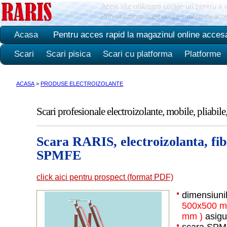
Acest site utilizeaza cookie-uri pentru a 
Prin utilizarea acestui site sunteti de ac
Acasa
Pentru acces rapid la magazinul online acces
Scari
Scari pisica
Scari cu platforma
Platforme
ACASA
>
PRODUSE ELECTROIZOLANTE
Scari profesionale electroizolante, mobile, pliabil
Scara RARIS, electroizolanta, fibr
SPMFE
click aici pentru prospect (format PDF)
dimensiunil
500x500 m
mm
)
asigu
scara SPMF