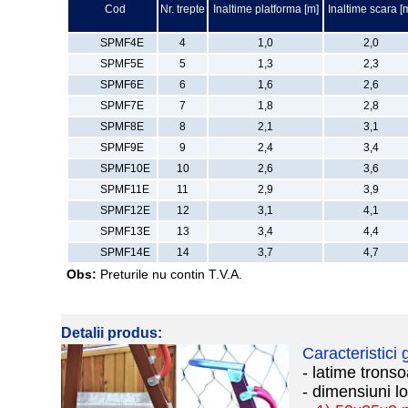
Cod
Nr. trepte
Inaltime platforma [m]
Inaltime scara [
SPMF4E
4
1,0
2,0
SPMF5E
5
1,3
2,3
SPMF6E
6
1,6
2,6
SPMF7E
7
1,8
2,8
SPMF8E
8
2,1
3,1
SPMF9E
9
2,4
3,4
SPMF10E
10
2,6
3,6
SPMF11E
11
2,9
3,9
SPMF12E
12
3,1
4,1
SPMF13E
13
3,4
4,4
SPMF14E
14
3,7
4,7
Obs:
Preturile nu contin T.V.A.
Detalii produs:
Caracteristici
- latime trons
- dimensiuni l