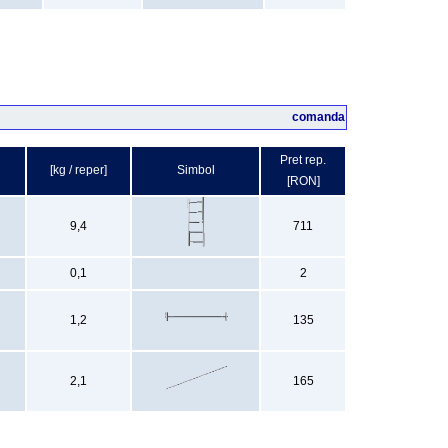
comanda
Pret rep.
[kg / reper]
Simbol
[RON]
9,4
711
0,1
2
1,2
135
2,1
165