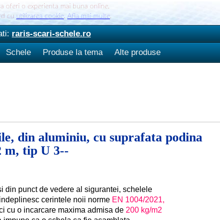
va oferi o experienta mai buna online.
ord cu
utilizarea cookie
.
Afla mai multe
.
ati:
raris-scari-schele.ro
Schele
Produse la tema
Alte produse
le, din aluminiu, cu suprafata podina
 m, tip U 3--
si din punct de vedere al sigurantei, schelele
indeplinesc cerintele noii norme
EN 1004/2021,
eci cu o incarcare maxima admisa de
200 kg/m2