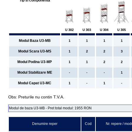
Tip si componenta
U 302
U 303
U 304
U 305
Modul Baza U3-MB
1
1
1
1
Modul Scara U3-MS
1
2
2
3
Modul Podina U3-MP
1
1
2
2
Modul Stabilizare ME
-
-
-
1
Modul Capat U3-MC
1
-
1
-
Obs: Preturile nu contin T.V.A.
Modul de baza U3-MB - Pret total modul: 1955 RON
Denumire reper
Cod
Nr. repere / mod