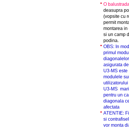
O balustrad
deasupra pod
(vopsite cu 
permit monta
montarea in 
si un camp d
podina.
OBS: In mod 
primul modul
diagonalelor
asigurata de
U3-MS este l
modulele sun
utilizatorul
U3-MS marind,
pentru un ca
diagonala ce 
afectata
ATENTIE: Fii
si contrafise
vor monta di