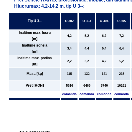
Hlucrumax: 4,2-14.2 m, tip U 3--:
Tip U 3--
U 302
U 303
U 304
U 305
Inaltime max. lucru
4,2
5,2
6,2
7,2
[m]
Inaltime schela
3,4
4,4
5,4
6,4
[m]
Inaltime max. podina
2,2
3,2
4,2
5,2
[m]
Masa [kg]
115
132
141
215
Pret [RON]
5616
6466
8740
10261
comanda
comanda
comanda
comanda