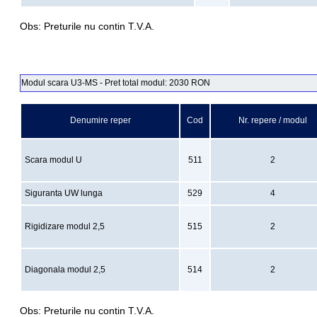
Obs: Preturile nu contin T.V.A.
Modul scara U3-MS - Pret total modul: 2030 RON
Denumire reper
Cod
Nr. repere / modul
Scara modul U
511
2
Siguranta UW lunga
529
4
Rigidizare modul 2,5
515
2
Diagonala modul 2,5
514
2
Obs: Preturile nu contin T.V.A.