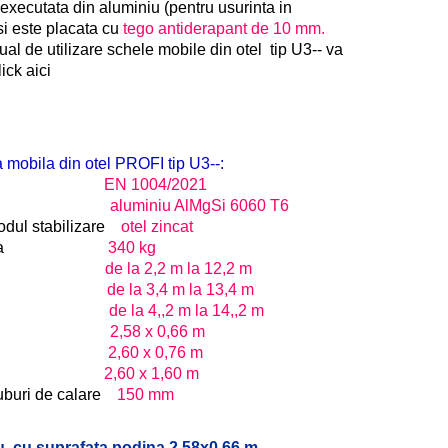
executata din aluminiu (pentru usurinta in
i este placata cu
tego antiderapant de 10 mm.
al de utilizare schele mobile din otel tip U3-- va
ick aici
a mobila din otel PROFI tip U3--:
rma
EN 1004/2021
rincipal
aluminiu AlMgSi 6060 T6
odul stabilizare
otel zincat
 portanta
340 kg
 podina
de la 2,2 m la 12,2 m
 schela
de la 3,4 m la 13,4 m
ucru max.
de la 4,,2 m la 14,,2 m
i podina
2,58 x 0,66 m
i schela
2,60 x 0,76 m
i baza
2,60 x 1,60 m
ruburi de calare
150 mm
u, cu suprafata podina 2,58x0,66 m,