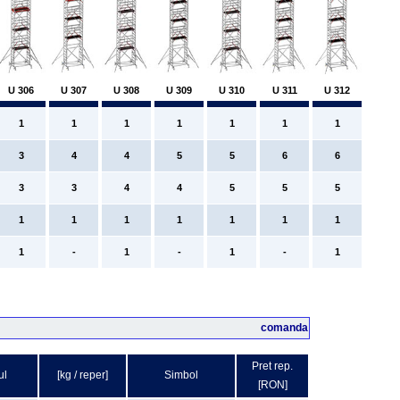
U 306
U 307
U 308
U 309
U 310
U 311
U 312
1
1
1
1
1
1
1
3
4
4
5
5
6
6
3
3
4
4
5
5
5
1
1
1
1
1
1
1
1
-
1
-
1
-
1
comanda
Pret rep.
ul
[kg / reper]
Simbol
[RON]