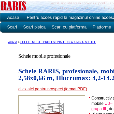
Acest site utilizeaza cookie-uri pentru a 
Prin utilizarea acestui site sunteti de ac
Acasa
Pentru acces rapid la magazinul online acces
Scari
Scari pisica
Scari cu platforma
Platforme
ACASA
>
SCHELE MOBILE PROFESIONALE DIN ALUMINIU SI OTEL
Schele mobile profesionale
Schele RARIS, profesionale, mobi
2,58x0,66 m, Hlucrumax: 4,2-14.2
click aici pentru prospect (format PDF)
Constructiv 
mobile
U3--
grupa III
, d