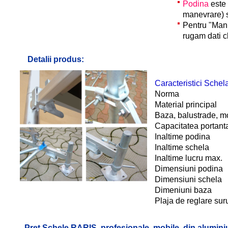
Podina
este 
manevrare) s
Pentru "Manu
rugam dati cl
Detalii produs:
Caracteristici Schel
No
Material p
Baza, balustrade, m
Capacitatea
Inaltime
Inaltime
Inaltime l
Dimensiun
Dimensiun
Dimeniun
Plaja de reglare su
Pret Schele RARIS, profesionale, mobile, din alumini