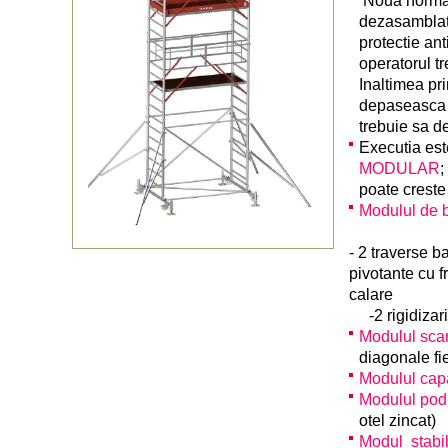
Noua norma 
dezasamblata
protectie ant
operatorul tr
Inaltimea pr
depaseasc
trebuie sa 
Executia este
MODULAR
;
poate creste
Modulul de
- 2 traverse ba
pivotante cu 
calare
-2 rigidizari,
Modulul sc
diagonale fi
Modulul ca
Modulul po
otel zincat)
Modul stabi