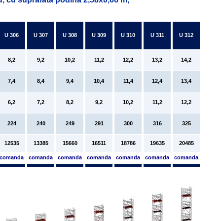
U 306
U 307
U 308
U 309
U 310
U 311
U 312
8,2
9,2
10,2
11,2
12,2
13,2
14,2
7,4
8,4
9,4
10,4
11,4
12,4
13,4
6,2
7,2
8,2
9,2
10,2
11,2
12,2
224
240
249
291
300
316
325
12535
13385
15660
16511
18786
19635
20485
comanda
comanda
comanda
comanda
comanda
comanda
comanda