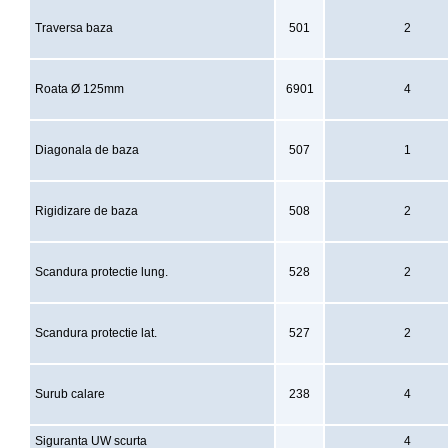
Traversa baza
501
2
Roata Ø 125mm
6901
4
Diagonala de baza
507
1
Rigidizare de baza
508
2
Scandura protectie lung.
528
2
Scandura protectie lat.
527
2
Surub calare
238
4
Siguranta UW scurta
4