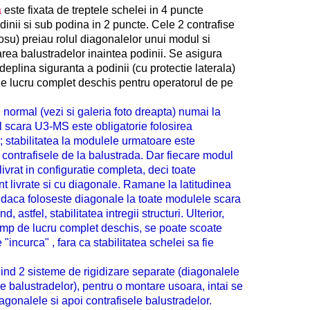
a
este fixata de treptele schelei in 4 puncte
inii si sub podina in 2 puncte. Cele 2 contrafise
rosu) preiau rolul diagonalelor unui modul si
rea balustradelor inaintea podinii. Se asigura
deplina siguranta a podinii (cu protectie laterala)
e lucru complet deschis pentru operatorul de pe
normal (vezi si galeria foto dreapta) numai la
 scara U3-MS este obligatorie folosirea
; stabilitatea la modulele urmatoare este
 contrafisele de la balustrada. Dar fiecare modul
ivrat in configuratie completa, deci toate
t livrate si cu diagonale. Ramane la latitudinea
ui daca foloseste diagonale la toate modulele scara
 astfel, stabilitatea intregii structuri. Ulterior,
mp de lucru complet deschis, se poate scoate
"incurca" , fara ca stabilitatea schelei sa fie
nd 2 sisteme de rigidizare separate (diagonalele
le balustradelor), pentru o montare usoara, intai se
agonalele si apoi contrafisele balustradelor.