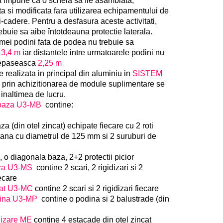
impune ca o schela sa fie asamblata,
 si modificata fara utilizarea echipamentului de
i-cadere. Pentru a desfasura aceste activitati,
ebuie sa aibe întotdeauna protectie laterala.
imei podini fata de podea nu trebuie sa
a
3,4 m
iar distantele intre urmatoarele podini nu
depaseasca
2,25 m
 realizata in principal din aluminiu in
SISTEM
 prin achizitionarea de module suplimentare se
 inaltimea de lucru.
 baza U3-MB
contine:
za (din otel zincat) echipate fiecare cu 2 roti
frana cu diametrul de 125 mm si 2 suruburi de
 o diagonala baza, 2+2 protectii picior
ara U3-MS
contine 2 scari, 2 rigidizari si 2
ecare
pat U3-MC
contine 2 scari si 2 rigidizari fiecare
dina U3-MP
contine o podina si 2 balustrade (din
lizare ME
contine 4 estacade din otel zincat