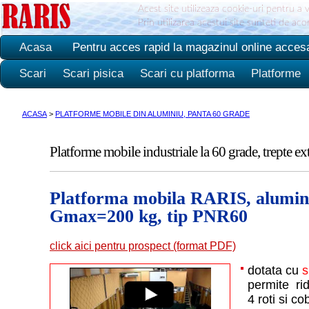
Acest site utilizeaza cookie-uri pentru a 
Prin utilizarea acestui site sunteti de ac
Acasa
Pentru acces rapid la magazinul online acces
Scari
Scari pisica
Scari cu platforma
Platforme
ACASA
>
PLATFORME MOBILE DIN ALUMINIU, PANTA 60 GRADE
Platforme mobile industriale la 60 grade, trepte ext
Platforma mobila RARIS, alumini
Gmax=200 kg, tip PNR60
click aici pentru prospect (format PDF)
dotata cu
s
permite ri
4 roti si c