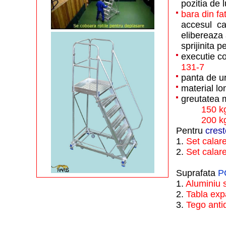
pozitia de l
bara din fa
accesul cat
elibereaza 
sprijinita 
executie c
131-7
panta de u
material lo
greutatea 
150 k
200 k
Pentru
crest
1.
Set cala
2.
Set calar
Suprafata
P
1.
Aluminiu s
2.
Tabla exp
3.
Tego anti