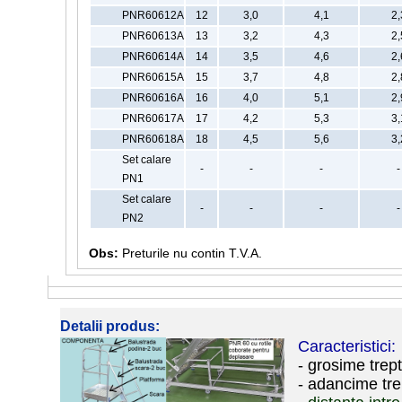
PNR60612A
12
3,0
4,1
2,
PNR60613A
13
3,2
4,3
2,
PNR60614A
14
3,5
4,6
2,
PNR60615A
15
3,7
4,8
2,
PNR60616A
16
4,0
5,1
2,
PNR60617A
17
4,2
5,3
3,
PNR60618A
18
4,5
5,6
3,
Set calare
-
-
-
-
PN1
Set calare
-
-
-
-
PN2
Obs:
Preturile nu contin T.V.A.
Detalii produs:
Caracteristici:
- grosime trep
- adancime tr