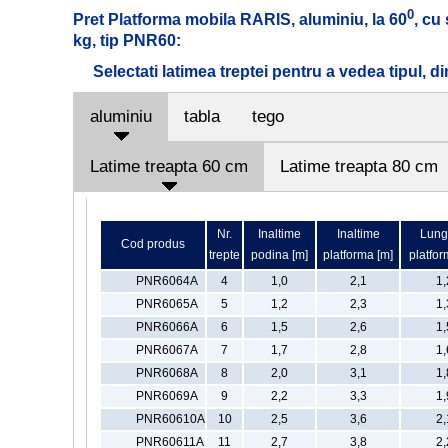
0
Pret Platforma mobila RARIS, aluminiu, la 60
, cu
kg, tip PNR60:
Selectati latimea treptei pentru a vedea tipul, d
aluminiu
tabla
tego
Latime treapta 60 cm
Latime treapta 80 cm
Nr.
Inaltime
Inaltime
Lung
Cod produs
trepte
podina [m]
platforma [m]
platfor
PNR6064A
4
1,0
2,1
1,
PNR6065A
5
1,2
2,3
1,
PNR6066A
6
1,5
2,6
1,
PNR6067A
7
1,7
2,8
1,
PNR6068A
8
2,0
3,1
1,
PNR6069A
9
2,2
3,3
1,
PNR60610A
10
2,5
3,6
2,
PNR60611A
11
2,7
3,8
2,