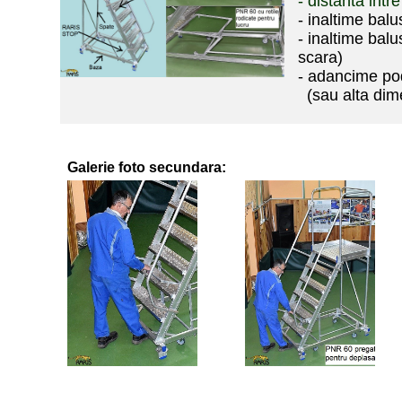
- distanta intr
- inaltime bal
- inaltime bal
scara)
- adancime po
(sau alta dim
Galerie foto secundara: