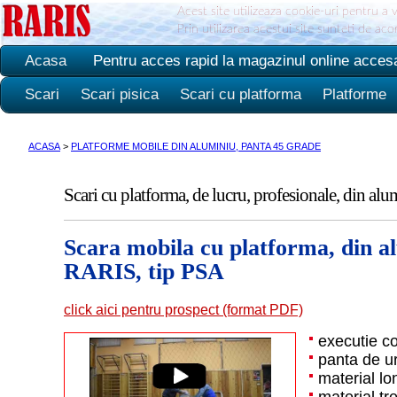
Acest site utilizeaza cookie-uri pentru a 
Prin utilizarea acestui site sunteti de ac
Acasa
Pentru acces rapid la magazinul online acces
Scari
Scari pisica
Scari cu platforma
Platforme
ACASA
>
PLATFORME MOBILE DIN ALUMINIU, PANTA 45 GRADE
Scari cu platforma, de lucru, profesionale, din alu
Scara mobila cu platforma, din alu
RARIS, tip PSA
click aici pentru prospect (format PDF)
executie c
panta de u
material lo
material tr