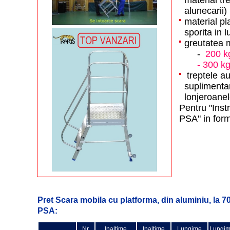
alunecarii)
material p
sporita in l
greutatea 
-
200 k
- 300 k
treptele a
suplimentar
lonjeroanel
Pentru "Inst
PSA" in form
Pret Scara mobila cu platforma, din aluminiu, la 70
PSA:
Nr.
Inaltime
Inaltime
Lungime
Lungim