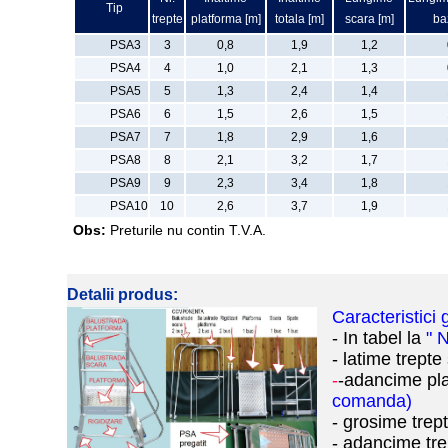
Tip
trepte
platforma [m]
totala [m]
scara [m]
ba
PSA3
3
0,8
1,9
1,2
PSA4
4
1,0
2,1
1,3
PSA5
5
1,3
2,4
1,4
PSA6
6
1,5
2,6
1,5
PSA7
7
1,8
2,9
1,6
PSA8
8
2,1
3,2
1,7
PSA9
9
2,3
3,4
1,8
PSA10
10
2,6
3,7
1,9
Obs:
Preturile nu contin T.V.A.
Detalii produs:
Caracteristici 
- In tabel la
" 
- latime trepte
-
-adancime pla
comanda)
- grosime trep
- adancime tre