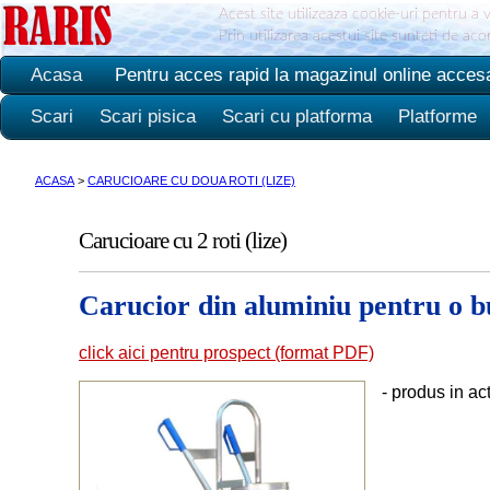
Acest site utilizeaza cookie-uri pentru a 
Prin utilizarea acestui site sunteti de ac
Acasa
Pentru acces rapid la magazinul online acces
Scari
Scari pisica
Scari cu platforma
Platforme
ACASA
>
CARUCIOARE CU DOUA ROTI (LIZE)
Carucioare cu 2 roti (lize)
Carucior din aluminiu pentru o b
click aici pentru prospect (format PDF)
- produs in ac